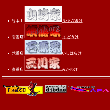
総本山
やまざきけ
壱番店
すどうけ
弐番店
いしはらけ
参番店
みかわけ